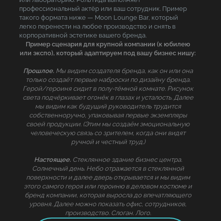
профессиональный актёр или ваш сотрудник. Пример
такого формата ниже — Moon Lounge Bar, который
легко перенести на любое производство и снять в
корпоративной эстетике вашего бренда.
Пример сценария для крупной компании (к юбилею
или экспо), который адаптируем под вашу бизнес нишу:
Прошлое.
Мы видим создателя бренда, как он или она
только создаёт первые наброски по дизайну бренда.
Герой/героиня сидит в полу-тёмной комнате. Рисунок
света подчёркивает огонёк в глазах и усталость. Далее
мы видим как будущий руководитель трудится
собственноручно, упаковывая первые экземпляры
своей продукции. (Этим мы создаём эмоциональную
человеческую связь со зрителем, когда они видят
ручной и честный труд.)
Настоящее.
Стеклянное здание бизнес центра.
Солнечный день. Небо отражается в стеклянной
поверхности и далее дверь открывается и мы видим
этого самого героя или героиню в деловом костюме и
бренд компании, которая выросла до впечатляющего
уровня. Далее можно показать офис, сотрудников,
производство. Слоган. Лого.