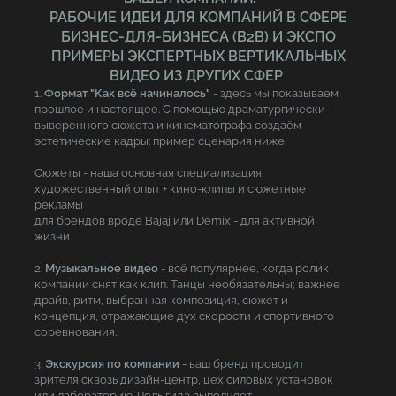
РАБОЧИЕ ИДЕИ ДЛЯ КОМПАНИЙ В СФЕРЕ
БИЗНЕС-ДЛЯ-БИЗНЕСА (B2B) И ЭКСПО
ПРИМЕРЫ ЭКСПЕРТНЫХ ВЕРТИКАЛЬНЫХ
ВИДЕО ИЗ ДРУГИХ СФЕР
1.
Формат "Как всё начиналось"
- здесь мы показываем
прошлое и настоящее. С помощью драматургически-
выверенного сюжета и кинематографа создаём
эстетические кадры: пример сценария ниже.
Сюжеты - наша основная специализация:
художественный опыт + кино-клипы и сюжетные
рекламы
для брендов вроде Bajaj или Demix - для активной
жизни .
2.
Музыкальное видео
- всё популярнее, когда ролик
компании снят как клип. Танцы необязательны; важнее
драйв, ритм, выбранная композиция, сюжет и
концепция, отражающие дух скорости и спортивного
соревнования.
3.
Экскурсия по компании
- ваш бренд проводит
зрителя сквозь дизайн-центр, цех силовых установок
или лабораторию. Роль гида выполняет