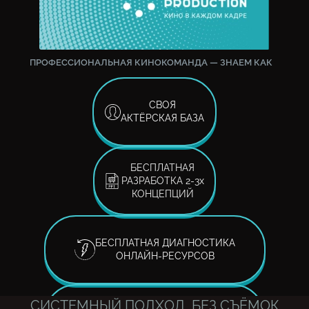
ПРОФЕССИОНАЛЬНАЯ КИНОКОМАНДА — ЗНАЕМ КАК
ВЫДЕЛИТЬ ВАШ БРЕНД,
ЧТОБЫ ИМИДЖЕВОЕ ВИДЕО ОКУПИЛОСЬ ЗА ГОД И
СВОЯ
ПРОДАВАЛО ЕЩЁ ТРИ
АКТЁРСКАЯ БАЗА
Кирилл Егоров
Оператор-постановщик
Сооснователь Cine Line Pr.
Юлиана Эрзерумцева
БЕСПЛАТНАЯ
Режиссёр, Сценарист
Сооснователь Cine Line Pr.
РАЗРАБОТКА 2-3х
КОНЦЕПЦИЙ
БЕСПЛАТНАЯ ДИАГНОСТИКА
ОНЛАЙН-РЕСУРСОВ
СИСТЕМНЫЙ ПОДХОД БЕЗ СЪЁМОК