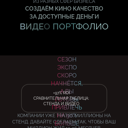
ИЗ РАЗНЫХ СФЕР БИЗНЕСА
СОЗДАЁМ КИНО КАЧЕСТВО
ЗА ДОСТУПНЫЕ ДЕНЬГИ
В
И
ДЕ
О
ПО
РТ
ФО
ЛИО
СЕЗОН
ЭКСПО
СКОРО
НАЧНЁТСЯ,
А ВЫ
+97% ROI
СРАВНИТЕЛЬНАЯ ТАБЛИЦА:
ГОТОВЫ
СТЕНДА И ВИДЕО
ПРИВЛЕЧЬ
НА 50%
КОМПАНИИ УЖЕ ТРАТЯТ МИЛЛИОНЫ НА
СТЕНД. ДАВАЙТЕ СДЕЛАЕМ ТАК, ЧТОБЫ ВАШ
БОЛЬШЕ