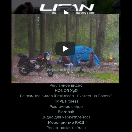
Эйфория Бега. Demix
Рекламное видео 40''
ETHERAPY - Концентраты для ванн
Рекламное видео
HONOR X9D
Рекламное видео (Режиссёр - Екатерина Попова)
TMPL Fitness
Рекламное
видео
Biorepair
Видео для маркетплейсов
Мероприятие РЖД
Репортажная съёмка